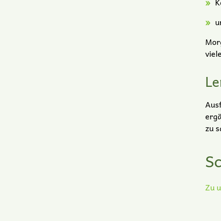
K
u
Morg
viel
Le
Ausf
ergä
zu s
Sc
Zu u