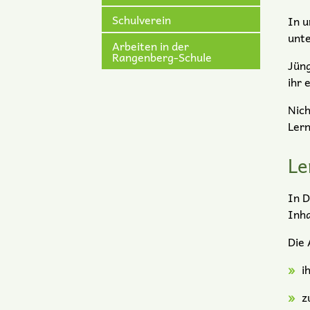
Schulverein
In u
unte
Arbeiten in der
Rangenberg-Schule
Jüng
ihr 
Nich
Lern
Le
In D
Inha
Die 
i
z