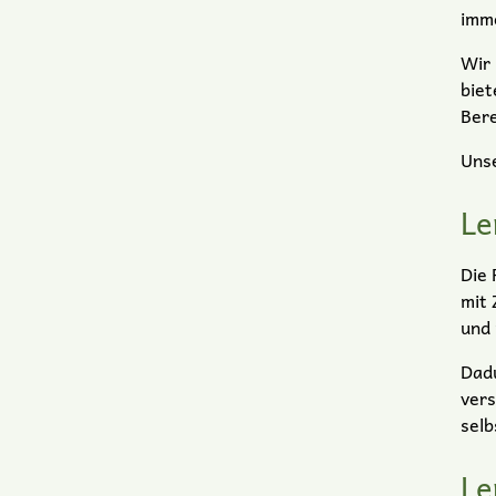
imme
Wir 
biet
Bere
Unse
Le
Die 
mit 
und 
Dadu
vers
selb
Le