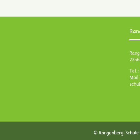
Ran
Rang
2356
Tel.
Mail
schu
© Rangenberg-Schule