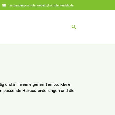
rangenberg-schule.luebeck@schule.landsh.de
email
search
EN
ig und in ihrem eigenen Tempo. Klare
hen passende Herausforderungen und die