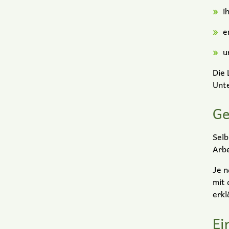
i
e
u
Die 
Unte
Ge
Selb
Arbe
Je n
mit 
erkl
Ei