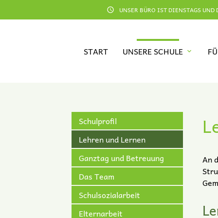
UNSER BÜRO IST DIENSTAGS UND D
schedule
START
UNSERE SCHULE
FÜ
Suc
L
Schulprofil
Lehren und Lernen
Ganztag und Betreuung
An d
Stru
Das Team
Geme
Schulsozialarbeit
Le
Elternarbeit