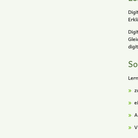
Digi
Erkl
Digi
Glei
digi
So
Lern
z
e
A
V