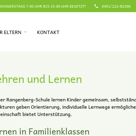
ONNERSTAGS 7:00 UHR BIS 15:00 UHR BESETZT!
0451/122-82300
phone
R ELTERN
KONTAKT
hbegriffe
SUCH
ehren und Lernen
er Rangenberg-Schule lernen Kinder gemeinsam, selbstständ
kturen geben Orientierung, individuelle Lernwege ermöglic
inschaft bietet Unterstützung.
rnen in Familienklassen