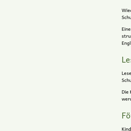
Wied
Schu
Eine
stru
Engl
Le
Lese
Schu
Die 
werd
Fö
Kind