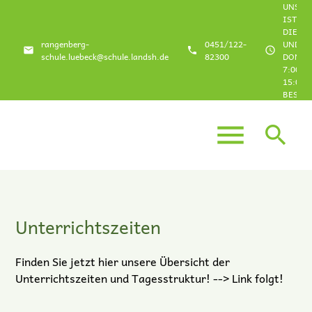
UNSER
IST
DIENS
rangenberg-
0451/122-
UND
email
phone
schedule
schule.luebeck@schule.landsh.de
82300
DONNE
7:00 U
15:00 
BESETZ
Suchbegriffe
SUCHEN
menu
search
Unterrichtszeiten
Finden Sie jetzt hier unsere Übersicht der
Unterrichtszeiten und Tagesstruktur! --> Link folgt!